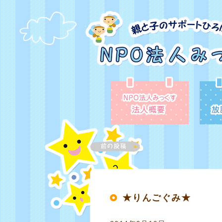
★りんごぐみ★