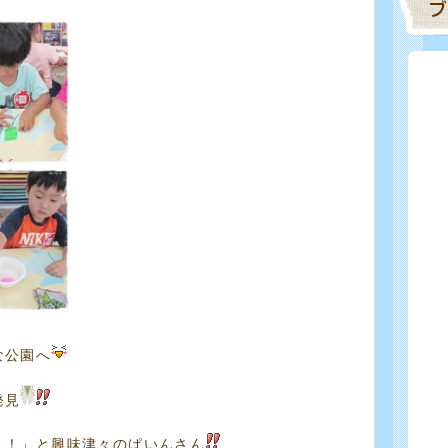
な公園へ
発見
！！」と興味津々のぱいんさん