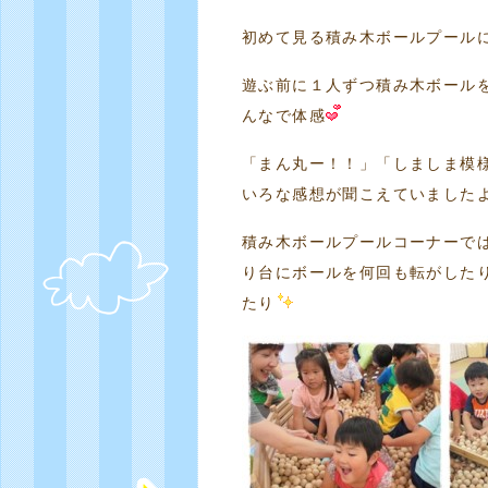
初めて見る積み木ボールプール
遊ぶ前に１人ずつ積み木ボール
んなで体感
「まん丸ー！！」「しましま模
いろな感想が聞こえていました
積み木ボールプールコーナーで
り台にボールを何回も転がした
たり