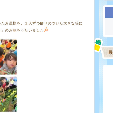
ったお星様を、１人ずつ飾りのついた大きな笹に
ま」のお歌をうたいました