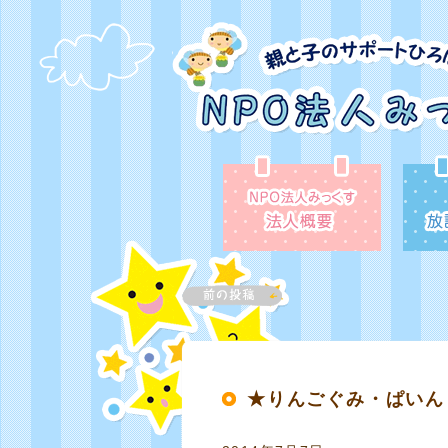
★りんごぐみ・ぱいん