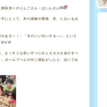
に興味津々のりんごさん・ぱいんさん
を手にとって、木の感触や模様、音、においをみ
様がある！！」「木のいい匂いする―♪」といろ
よ
は、まっすぐな長いすべり台とカタカタ道のすべ
り、ボールプールの中に寝転がったり、泳いでみ