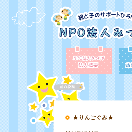
★りんごぐみ★