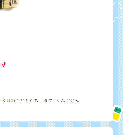
!
…
,
今日のこどもたち
| タグ:
りんごぐみ