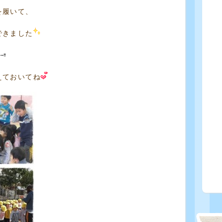
を履いて、
できました
えておいてね