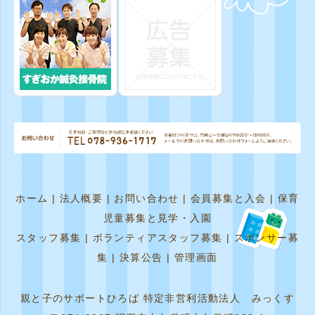
ホーム
|
法人概要
|
お問い合わせ
|
会員募集と入会
|
保育
児童募集と見学・入園
スタッフ募集
|
ボランティアスタッフ募集
|
スポンサー募
集
|
決算公告
|
管理画面
親と子のサポートひろば 特定非営利活動法人 みっくす