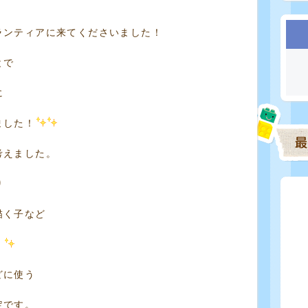
ランティアに来てくださいました！
とで
に
ました！
考えました。
り
描く子など
！
どに使う
定です。