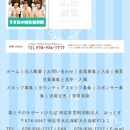
ホーム
|
法人概要
|
お問い合わせ
|
会員募集と入会
|
保育
児童募集と見学・入園
スタッフ募集
|
ボランティアスタッフ募集
|
スポンサー募
集
|
決算公告
|
管理画面
親と子のサポートひろば 特定非営利活動法人 みっくす
〒674-0067 明石市大久保町大久保町823-1
TEL ： 078-936-1717 | FAX ： 078-936-1717 | E-mail