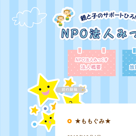
★ももぐみ★