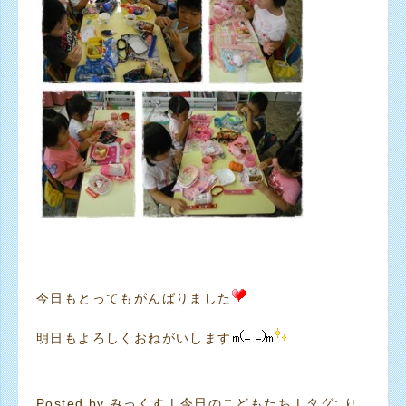
今日もとってもがんばりました
明日もよろしくおねがいします
Posted by
みっくす
|
今日のこどもたち
| タグ:
り