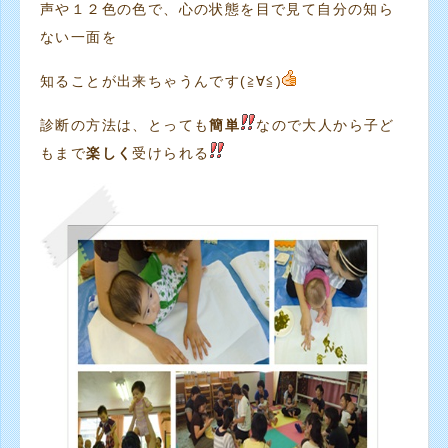
声や１２色の色で、心の状態を目で見て自分の知ら
ない一面を
知ることが出来ちゃうんです(≧∀≦)
診断の方法は、とっても
簡単
なので大人から子ど
もまで
楽しく
受けられる