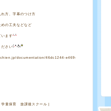
入れ方、字幕のつけ方
ための工夫などなど
ています
ください
ouchien.jp/documentation/46dc1244-e469-
,
学童保育 放課後スクール
|