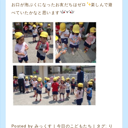
お口が泡ぶくになったお友だちはゼロ
楽しんで遊
べていたかなと思います
Posted by
みっくす
|
今日のこどもたち
| タグ:
り