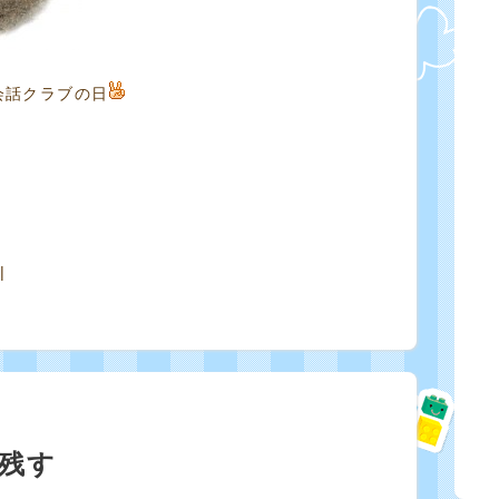
会話クラブの日
|
残す