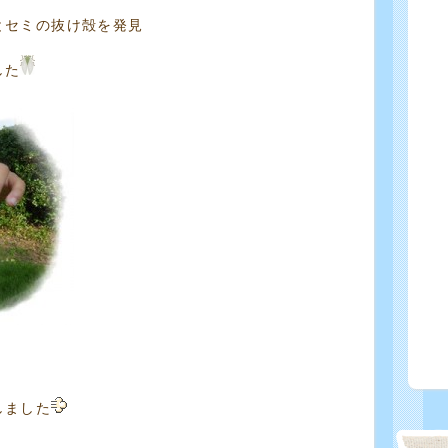
とセミの抜け殻を発見
した
しました